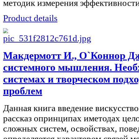
методик измерения эффективности
Product details
Макдермотт И., О`Коннор Дж
системного мышления. Необ
системах и творческом подх
проблем
Данная книга введение вискусств
рассказ опринципах иметодах цел
сложных систем, освойствах, пов
определяется характером связей ме