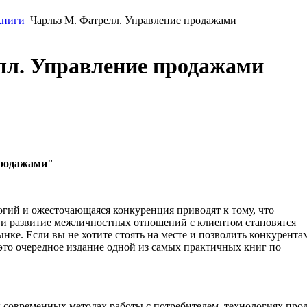
книги
Чарльз М. Фатрелл. Управление продажами
лл. Управление продажами
продажами"
огий и ожесточающаяся конкуренция приводят к тому, что
и развитие межличностных отношений с клиентом становятся
ке. Если вы не хотите стоять на месте и позволить конкурента
е это очередное издание одной из самых практичных книг по
х современных методах работы с потребителем, технологиях про