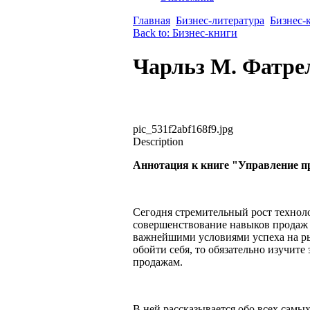
Главная
Бизнес-литература
Бизнес-
Back to: Бизнес-книги
Чарльз М. Фатре
pic_531f2abf168f9.jpg
Description
Аннотация к книге "Управление 
Сегодня стремительный рост технол
совершенствование навыков продаж 
важнейшими условиями успеха на рын
обойти себя, то обязательно изучит
продажам.
В ней рассказывается обо всех самы