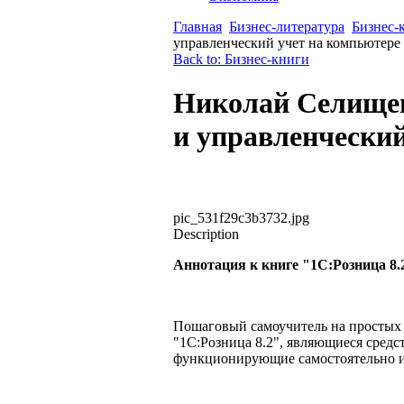
Главная
Бизнес-литература
Бизнес-
управленческий учет на компьютере
Back to: Бизнес-книги
Николай Селищев
и управленческий
pic_531f29c3b3732.jpg
Description
Аннотация к книге "1C:Розница 8.
Пошаговый самоучитель на простых
"1С:Розница 8.2", являющиеся сред
функционирующие самостоятельно и