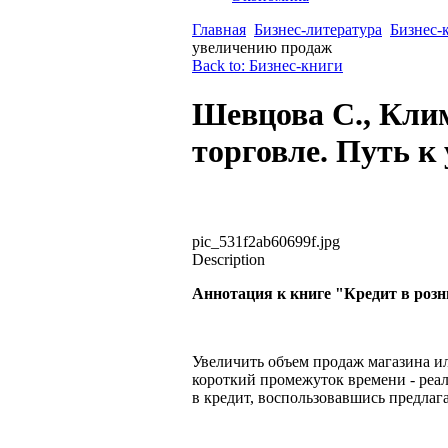
Главная
Бизнес-литература
Бизнес-
увеличению продаж
Back to: Бизнес-книги
Шевцова С., Кли
торговле. Путь к
pic_531f2ab60699f.jpg
Description
Аннотация к книге "Кредит в розн
Увеличить объем продаж магазина ил
короткий промежуток времени - реал
в кредит, воспользовавшись предла