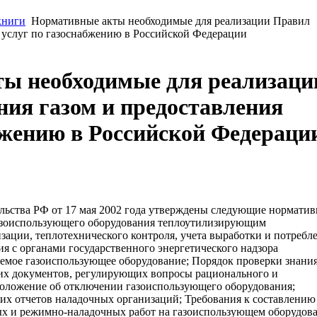
книги
Нормативные акты необходимые для реализации Правил
я услуг по газоснабжению в Российской Федерации
ы необходимые для реализаци
ия газом и предоставления
бжению в Российской Федераци
ьства РФ от 17 мая 2002 года утверждены следующие нормати
газоиспользующего оборудования теплоутилизирующим
зации, теплотехнического контроля, учета выработки и потребл
ия с органами государственного энергетического надзора
аемое газоиспользующее оборудование; Порядок проверки знани
их документов, регулирующих вопросы рационального и
Положение об отключении газоиспользующего оборудования;
их отчетов наладочных организаций; Требования к составлению
х и режимно-наладочных работ на газоиспользующем оборудов