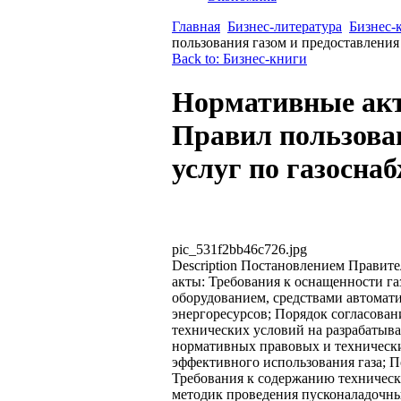
Главная
Бизнес-литература
Бизнес-
пользования газом и предоставлени
Back to: Бизнес-книги
Нормативные акт
Правил пользован
услуг по газосна
pic_531f2bb46c726.jpg
Description
Постановлением Правител
акты: Требования к оснащенности 
оборудованием, средствами автомати
энергоресурсов; Порядок согласован
технических условий на разрабатыв
нормативных правовых и техническ
эффективного использования газа; 
Требования к содержанию техническ
методик проведения пусконаладочны