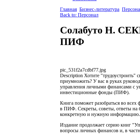
Главная
Бизнес-литература
Персона
Back to: Персонал
Солабуто Н. С
ПИФ
pic_531f2a7cdbf77.jpg
Description
Хотите "трудоустроить" с
приумножить? У вас в руках руково
управления личными финансами с у
инвестиционные фонды (ПИФ).
Книга поможет разобраться во всех
в ПИФ. Секреты, советы, ответы на 
конкретную и нужную информацию.
Издание продолжает серию книг "Уп
вопросы личных финансов и, в част