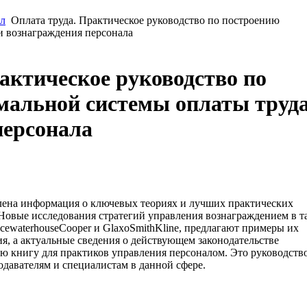
л
Оплата труда. Практическое руководство по построению
и вознаграждения персонала
актическое руководство по
мальной системы оплаты труда
персонала
лена информация о ключевых теориях и лучших практических
 Новые исследования стратегий управления вознаграждением в т
icewaterhouseCooper и GlaxoSmithKline, предлагают примеры их
я, а актуальные сведения о действующем законодательстве
ю книгу для практиков управления персоналом. Это руководств
подавателям и специалистам в данной сфере.