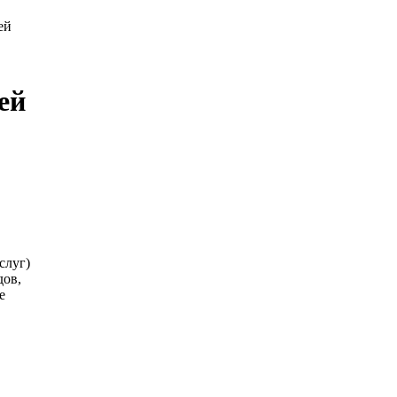
ей
ей
слуг)
дов,
е