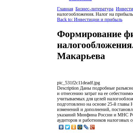
Главная
Бизнес-литература
Инвести
налогообложения. Налог на прибыль
Back to: Инвестиции и прибыль
Формирование фи
налогообложения.
Макарьева
pic_531f2c11deadf.jpg
Description
Даны подробные разъяснен
и отнесению затрат на ее себестоим
учитываемых для целей налогооблож
подготовлено на основе 25-й главы 
изменений и дополнений, постанов
указаний Минфина России и МНС Рос
аудиторов и работников налоговых о