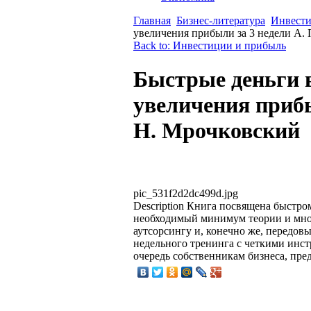
Главная
Бизнес-литература
Инвести
увеличения прибыли за 3 недели А.
Back to: Инвестиции и прибыль
Быстрые деньги 
увеличения прибы
Н. Мрочковский
pic_531f2d2dc499d.jpg
Description
Книга посвящена быстром
необходимый минимум теории и множ
аутсорсингу и, конечно же, передов
недельного тренинга с четкими инс
очередь собственникам бизнеса, пр