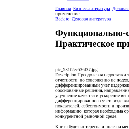
Главная
Бизнес-литература
Деловая
применение
Back to: Деловая литература
Функционально-с
Практическое пр
pic_531f2ec536f37.jpg
Description
Преодолевая недостатки т
отчетности, но совершенно не подхо
дифференцированный учет издержек
обоснованные решения, направленны
улучшение качества и ускорение вып
дифференцированного учета издерже
показателей, себестоимости и произ
информацию, которая необходима ор
конкурентной рыночной среде.
Книга будет интересна и полезна м