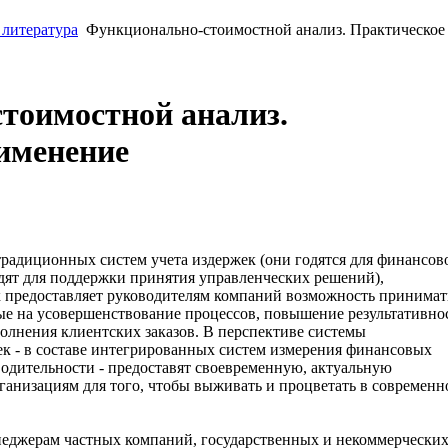
 литература
Функционально-стоимостной анализ. Практическое
тоимостной анализ.
именение
радиционных систем учета издержек (они годятся для финансов
дят для поддержки принятия управленческих решений),
 предоставляет руководителям компаний возможность принимат
е на усовершенствование процессов, повышение результативно
олнения клиентских заказов. В перспективе системы
к - в составе интегрированных систем измерения финансовых
водительности - предоставят своевременную, актуальную
ганизациям для того, чтобы выживать и процветать в современн
енеджерам частных компаний, государственных и некоммерчески