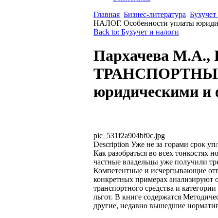
Главная
Бизнес-литература
Бухучет
НАЛОГ. Особенности уплаты юриди
Back to: Бухучет и налоги
Пархачева М.А.,
ТРАНСПОРТНЫЙ 
юридическими и 
pic_531f2a904bf0c.jpg
Description
Уже не за горами срок упл
Как разобраться во всех тонкостях н
частные владельцы уже получили тре
Компетентные и исчерпывающие отве
конкретных примерах анализируют о
транспортного средства и категории
льгот. В книге содержатся Методи
другие, недавно вышедшие норматив