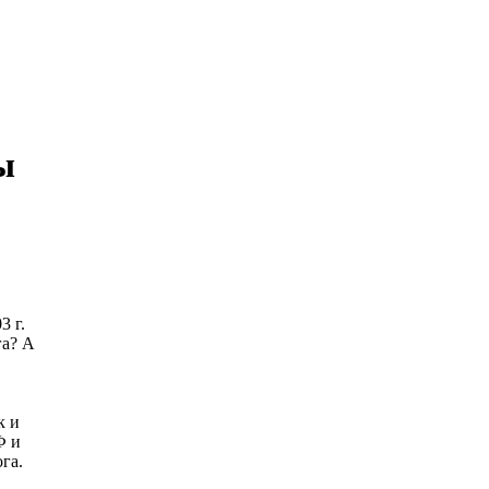
ы
3 г.
га? А
к и
Ф и
га.