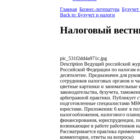
Главная
Бизнес-литература
Бухучет
Back to: Бухучет и налоги
Налоговый вестн
pic_531f2dd4a971c.jpg
Description
Ведущий российский журн
Российской Федерации по налогам и 
десятилетие. Предназначен для руко
сотрудников налоговых органов и час
цветные картинки и занимательные 
законодательства, бухучета, таможе
арбитражной практики. Публикует ст
подготовленные специалистами МНС
юристами. Приложения: 6 книг в по
налогообложения, налогового плани
финансирования, юриспруденции, п
возникающие в работе работников на
Рассматривается практика применени
комментарии, ответы на вопросы)