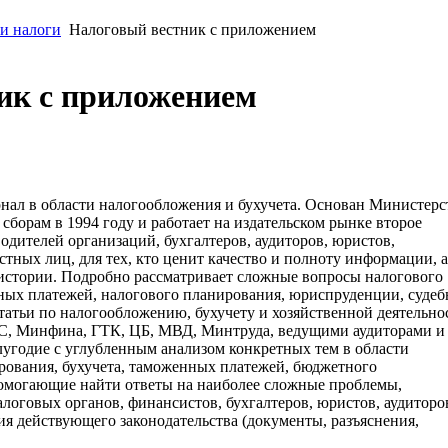
 и налоги
Налоговый вестник с приложением
ик с приложением
ал в области налогообложения и бухучета. Основан Министерс
сборам в 1994 году и работает на издательском рынке второе
водителей организаций, бухгалтеров, аудиторов, юристов,
тных лиц, для тех, кто ценит качество и полноту информации, а
истории. Подробно рассматривает сложные вопросы налогового
нных платежей, налогового планирования, юриспруденции, судеб
атьи по налогообложению, бухучету и хозяйственной деятельно
, Минфина, ГТК, ЦБ, МВД, Минтруда, ведущими аудиторами и
лугодие с углубленным анализом конкретных тем в области
рования, бухучета, таможенных платежей, бюджетного
омогающие найти ответы на наиболее сложные проблемы,
логовых органов, финансистов, бухгалтеров, юристов, аудиторо
я действующего законодательства (документы, разъяснения,