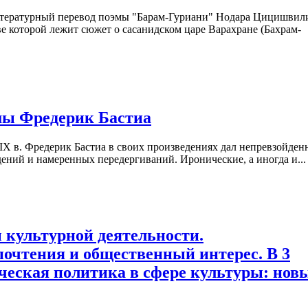
литературный перевод поэмы "Барам-Гуриани" Нодара Цицишвил
ве которой лежит сюжет о сасанидском царе Варахране (Бахрам-
мы Фредерик Бастиа
X в. Фредерик Бастиа в своих произведениях дал непревзойде
ений и намеренных передергиваний. Иронические, а иногда и...
 культурной деятельности.
очтения и общественный интерес. В 3
ическая политика в сфере культуры: нов