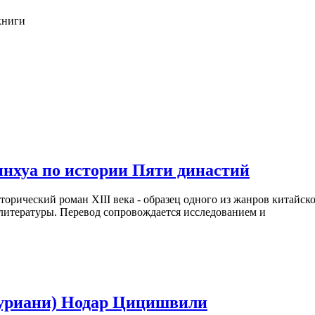
книги
инхуа по истории Пяти династий
орический роман XIII века - образец одного из жанров китайск
литературы. Перевод сопровождается исследованием и
Гуриани) Нодар Цицишвили